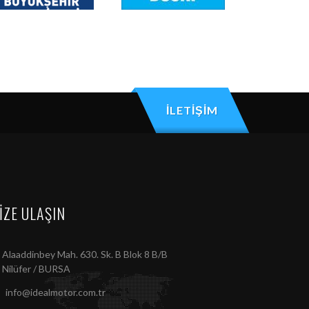
İLETİŞİM
IZE ULAŞIN
Alaaddinbey Mah. 630. Sk. B Blok 8 B/B
Nilüfer / BURSA
info@idealmotor.com.tr