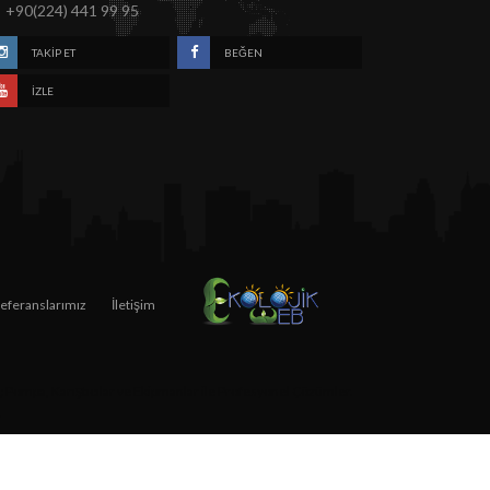
+90(224) 441 99 95
TAKIP ET
BEĞEN
İZLE
eferanslarımız
İletişim
ıç Pompa, Karıştıcılar ve Ekipmanlar ile Profesyonel Çözümler.
,