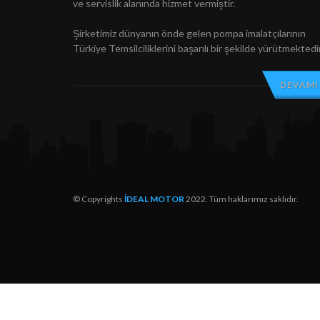
ve servislik alanında hizmet vermiştir.
Şirketimiz dünyanın önde gelen pompa imalatçılarının
Türkiye Temsilciliklerini başarılı bir şekilde yürütmektedir
DEVAMI
© Copyrights
İDEAL MOTOR
2022. Tüm haklarımız saklıdır.
İdeal Motor Enerji Sistemleri Zenit Po
İdeal Motor Enerji Sistemleri - Zenit Pompa, Saer Pompa, Fimars Po
Zenit Pompa, Saer Pompa, Fimars Pompa, Türkiye Distribütörü, Dalg