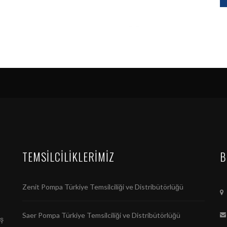
TEMSILCILIKLERIMIZ
B
Zenit Pompa Türkiye Temsilciliği ve Distribütörlüğü
Saer Pompa Türkiye Temsilciliği ve Distribütörlüğü
ış