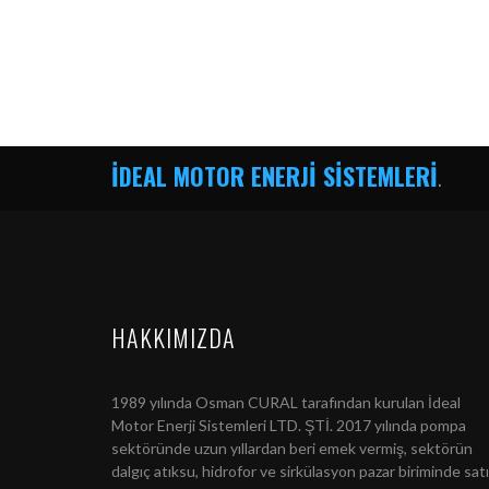
İDEAL MOTOR ENERJİ SİSTEMLERİ
.
HAKKIMIZDA
1989 yılında Osman CURAL tarafından kurulan İdeal
Motor Enerji Sistemleri LTD. ŞTİ. 2017 yılında pompa
sektöründe uzun yıllardan beri emek vermiş, sektörün
dalgıç atıksu, hidrofor ve sirkülasyon pazar biriminde sat