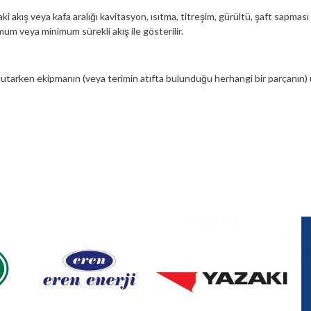
 akış veya kafa aralığı kavitasyon, ısıtma, titreşim, gürültü, şaft sapması v
imum veya minimum sürekli akış ile gösterilir.
ında tutarken ekipmanın (veya terimin atıfta bulunduğu herhangi bir parçan