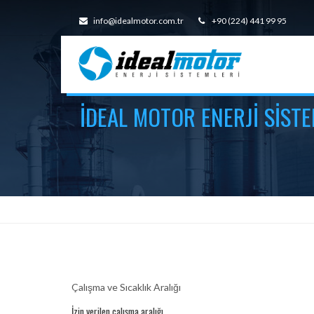
info@idealmotor.com.tr
+90 (224) 441 99 95
İDEAL MOTOR ENERJI SISTE
Çalışma ve Sıcaklık Aralığı
İzin verilen çalışma aralığı