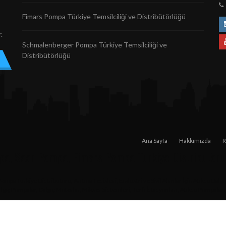
Fimars Pompa Türkiye Temsilciliği ve Distribütörlüğü
.
Schmalenberger Pompa Türkiye Temsilciliği ve
Distribütörlüğü
Ana Sayfa
Hakkımızda
R
mpa, Saer Pompa, Fimars Pompa Türkiye Distribütörü
mpa Türkiye Distribütörü, Arıtma Tesisleri, Endüstri ve Sivil Alanlar İçin Atıksu Dalg
ıç Pompalar, Dalgıç Motorlar, Mikser Sistemleri, Terfi İstasyonları, Atıksu Pompaları